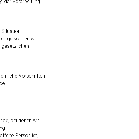
 der Verarbeitung
 Situation
rdings können wir
gesetzlichen
htliche Vorschriften
rde
nge, bei denen wir
ung
ffene Person ist,