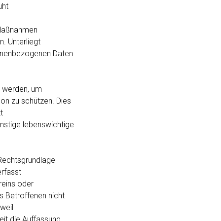
uht
r Maßnahmen
n. Unterliegt
sonenbezogenen Daten
h werden, um
on zu schützen. Dies
t
stige lebenswichtige
 Rechtsgrundlage
rfasst
reins oder
s Betroffenen nicht
weil
t die Auffassung,