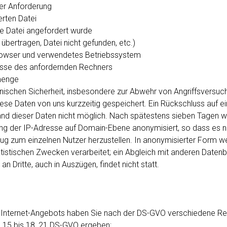
der Anforderung
rten Datei
die Datei angefordert wurde
i übertragen, Datei nicht gefunden, etc.)
owser und verwendetes Betriebssystem
resse des anfordernden Rechners
menge
ischen Sicherheit, insbesondere zur Abwehr von Angriffsversuch
se Daten von uns kurzzeitig gespeichert. Ein Rückschluss auf e
and dieser Daten nicht möglich. Nach spätestens sieben Tagen w
ng der IP-Adresse auf Domain-Ebene anonymisiert, so dass es n
zug zum einzelnen Nutzer herzustellen. In anonymisierter Form w
tistischen Zwecken verarbeitet; ein Abgleich mit anderen Daten
n Dritte, auch in Auszügen, findet nicht statt.
s Internet-Angebots haben Sie nach der DS-GVO verschiedene Rec
. 15 bis 18, 21 DS-GVO ergeben: