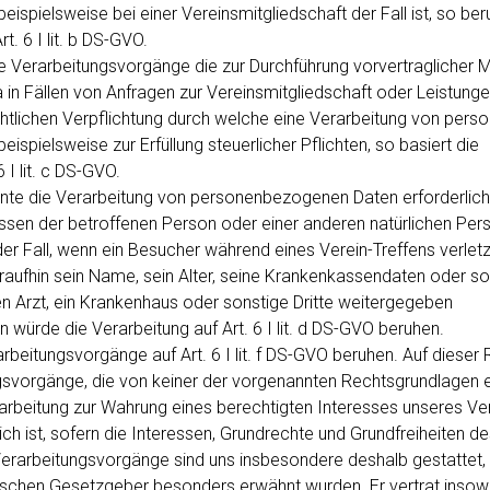
 beispielsweise bei einer Vereinsmitgliedschaft der Fall ist, so ber
t. 6 I lit. b DS-GVO.
che Verarbeitungsvorgänge die zur Durchführung vorvertragliche
a in Fällen von Anfragen zur Vereinsmitgliedschaft oder Leistunge
chtlichen Verpflichtung durch welche eine Verarbeitung von per
beispielsweise zur Erfüllung steuerlicher Pflichten, so basiert die
 I lit. c DS-GVO.
önnte die Verarbeitung von personenbezogenen Daten erforderlic
ssen der betroffenen Person oder einer anderen natürlichen Pers
er Fall, wenn ein Besucher während eines Verein-Treffens verletz
aufhin sein Name, sein Alter, seine Krankenkassendaten oder son
n Arzt, ein Krankenhaus oder sonstige Dritte weitergegeben
würde die Verarbeitung auf Art. 6 I lit. d DS-GVO beruhen.
arbeitungsvorgänge auf Art. 6 I lit. f DS-GVO beruhen. Auf dieser
gsvorgänge, die von keiner der vorgenannten Rechtsgrundlagen e
arbeitung zur Wahrung eines berechtigten Interesses unseres Ve
lich ist, sofern die Interessen, Grundrechte und Grundfreiheiten de
erarbeitungsvorgänge sind uns insbesondere deshalb gestattet, 
schen Gesetzgeber besonders erwähnt wurden. Er vertrat insowei