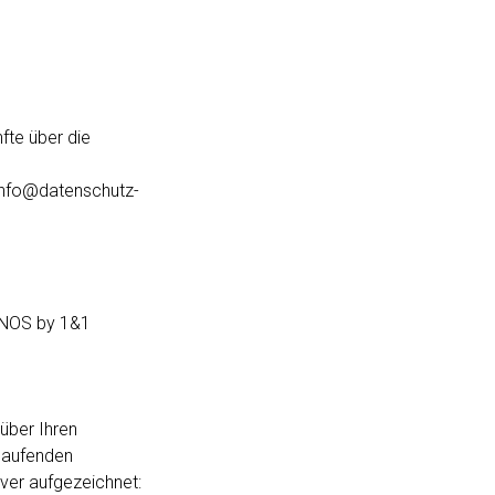
fte über die
info@datenschutz-
IONOS by 1&1
über Ihren
laufenden
er aufgezeichnet: