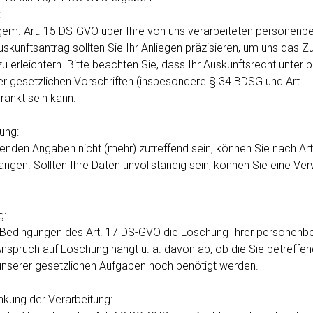
:
gem. Art. 15 DS-GVO über Ihre von uns verarbeiteten personenb
uskunftsantrag sollten Sie Ihr Anliegen präzisieren, um uns das 
zu erleichtern. Bitte beachten Sie, dass Ihr Auskunftsrecht unter
gesetzlichen Vorschriften (insbesondere § 34 BDSG und Art.
änkt sein kann.
ung:
ffenden Angaben nicht (mehr) zutreffend sein, können Sie nach A
angen. Sollten Ihre Daten unvollständig sein, können Sie eine Ver
g:
 Bedingungen des Art. 17 DS-GVO die Löschung Ihrer personen
Anspruch auf Löschung hängt u. a. davon ab, ob die Sie betreffe
 unserer gesetzlichen Aufgaben noch benötigt werden.
nkung der Verarbeitung: