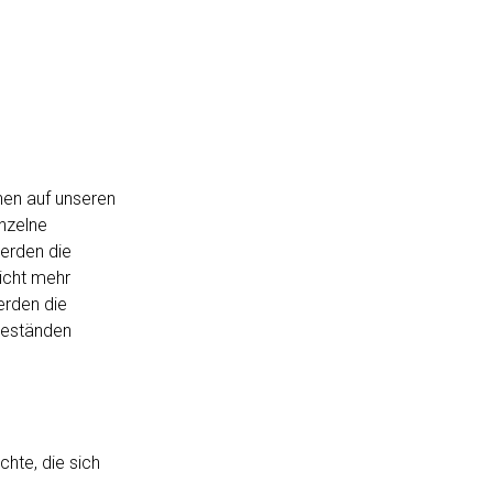
en auf unseren
inzelne
erden die
icht mehr
erden die
beständen
hte, die sich