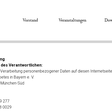
s
Vorstand
Veranstaltungen
Dow
ung
 des Verantwortlichen:
e Verarbeitung personenbezogener Daten auf diesen Internetseiten
tes in Bayern e. V.
m-München-Süd
99 277
08 0029