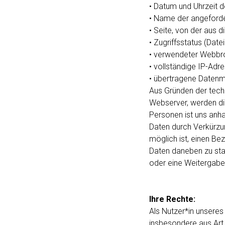
• Datum und Uhrzeit 
• Name der angeforde
• Seite, von der aus 
• Zugriffsstatus (Date
• verwendeter Webbr
• vollständige IP-Ad
• übertragene Daten
Aus Gründen der techn
Webserver, werden die
Personen ist uns anh
Daten durch Verkürzu
möglich ist, einen Be
Daten daneben zu sta
oder eine Weitergabe a
Ihre Rechte:
Als Nutzer*in unsere
insbesondere aus Art