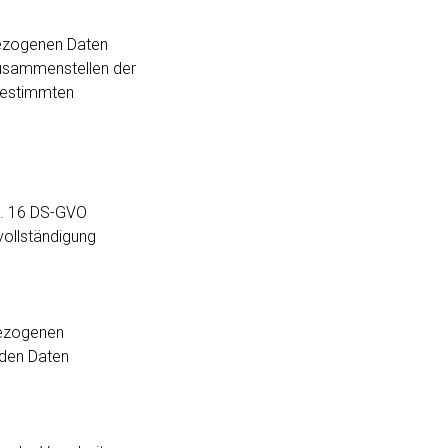
ezogenen Daten
Zusammenstellen der
 bestimmten
rt. 16 DS-GVO
vollständigung
bezogenen
nden Daten