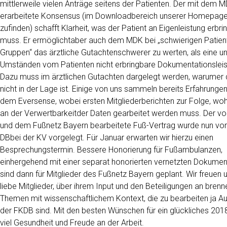
mittlerweile vielen Anträge seitens der Patienten. Der mit dem 
erarbeitete Konsensus (im Downloadbereich unserer Homepag
zufinden) schafft Klarheit, was der Patient an Eigenleistung erbri
muss. Er ermöglichtaber auch dem MDK bei „schwierigen Patien
Gruppen“ das ärztliche Gutachtenschwerer zu werten, als eine un
Umständen vom Patienten nicht erbringbare Dokumentationsleis
Dazu muss im ärztlichen Gutachten dargelegt werden, warumer
nicht in der Lage ist. Einige von uns sammeln bereits Erfahrungen
dem Eversense, wobei ersten Mitgliederberichten zur Folge, wo
an der Verwertbarkeitder Daten gearbeitet werden muss. Der vo
und dem Fußnetz Bayern bearbeitete Fuß-Vertrag wurde nun v
DBbei der KV vorgelegt. Für Januar erwarten wir hierzu einen
Besprechungstermin. Bessere Honorierung für Fußambulanzen,
einhergehend mit einer separat honorierten vernetzten Dokumen
sind dann für Mitglieder des Fußnetz Bayern geplant. Wir freuen u
liebe Mitglieder, über ihrem Input und den Beteiligungen an bren
Themen mit wissenschaftlichem Kontext, die zu bearbeiten ja A
der FKDB sind. Mit den besten Wünschen für ein glückliches 201
viel Gesundheit und Freude an der Arbeit.