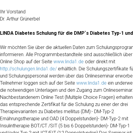
Ihr Vorstand
Dr. Arthur Grünerbel
LINDA Diabetes Schulung für die DMP`s Diabetes Typ-1 und
Wir möchten Sie über die aktuellen Daten zum Schulungsprogr
informieren. Alle Programmbestandteile sind ausschließlich über
Online Shop auf der Seite
www.linda1.de
oder direkt mit
http://schulungen.linda1.de/
erhältlich. Die Schulungszertifikate f
und Schulungspersonal werden über das Onlineseminar erworben
Teilnehmer loggen sich auf der Seite
www.linda1.de
ein underwe
die notwendigen Unterlagen und den Zugang zum Onlineseminar
Nachbestandenem Online Test (Multiple Choice Fragen) erhalten
das entsprechende Zertifikat für die Schulung zu einer der drei
Therapievarianten zu Diabetes mellitus (DM):- DM-Typ-2
Ernährungstherapie und OAD (4 Doppelstunden)- DM-Typ-2 mit
Insulintherapie BOT/CT /SIT (5 bis 6 Doppelstunden)- DM-Typ-1
und/oder Typ 2 mit ICT/FIT (12 Doppelstunden) Das Seminar ist