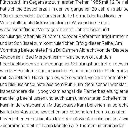
Fürth statt. Im Gegensatz zum ersten Treffen 1985 mit 12 Teiln
hat sich die Besucherzahl in den vergangenen 20 Jahren stabilbe
100 eingependelt. Das unveränderte Format der traditionellen
Veranstaltungals Diskussionsforum, Wissensbörse und
wissenschaftlicher Vortragsreihe mit Diabetologen und
Schulungskräften als Zuhörer und/oder Referenten trägt immer 
und ist Schlüssel zum kontinuierlichen Erfolg dieser Reihe. Am
Vormittag beleuchtete Frau Dr. Carmen Albrecht von der Diabet
Akademie in Bad Mergentheim – was schon oft auf den
Feedbackbögen vorangegangener Schulungshaustreffen gewün
wurde – Probleme und besondere Situationen in der Partnerbez
mit Diabetikern. Hierzu gab es, wie erwartet, viele kompetente F
und Diskussionspunkte aus dem Publikum. Sehr schnell war klar,
insbesondere die Hypoglykämieangst die Partnerbeziehung erhe
nachteilig beeinflussen und auch zum unerwarteten Scheitern br
kann.In der entspannten Mittagspause kam bei einem ansprech
Buffet der Austauschzwischen professionellen Teams aus allen
bayerischen Ecken nicht zu kurz. Von A wie Abrechnung bis Z wi
Zusammenarbeit im Team konnten alle Themen untereinander