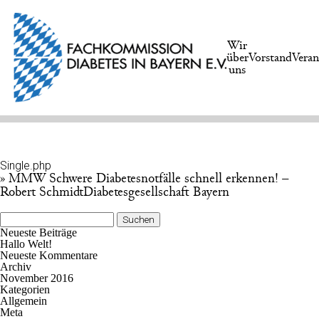
Wir
über
Vorstand
Veran
uns
Single.php
» MMW Schwere Diabetesnotfälle schnell erkennen! –
Robert SchmidtDiabetesgesellschaft Bayern
Suchen
nach:
Neueste Beiträge
Hallo Welt!
Neueste Kommentare
Archiv
November 2016
Kategorien
Allgemein
Meta