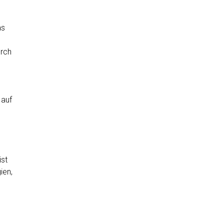
as
urch
 auf
ist
ien,